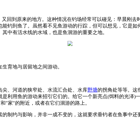
后，又回到原来的地方。这种情况在钓场经常可以碰见：早晨刚去
也能钓到鱼了。虽然看不见鱼游动的行踪，但可以想见，它是如
。其中有活水线的水域，也是鱼洄游的重要之地。
在生育地与居留地之间游动。
岛尖、河道的狭窄处、水流汇合处、水库
野塘
的拐角处等等。这
是利用鱼的游动来招引它们的。给它一个新亮点(饵料的光泽)一
"和"家"的附近，或者在它们洄游的路上。
素的制约与影响，并非一成不变的，这就要求垂钓者在鱼事中还要