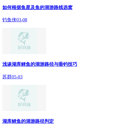
如何根据鱼星及鱼的洄游路线选窝
钓鱼侠
03-08
浅谈湖库鲤鱼的洄游路径与垂钓技巧
苏群
05-03
湖库鲤鱼的洄游路径判定