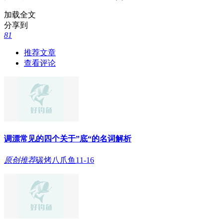
加载全文
分享到
81
推荐文章
查看评论
调漂常见的四个关于”底“的名词解析
原创
推荐
碳烤八爪鱼
11-16