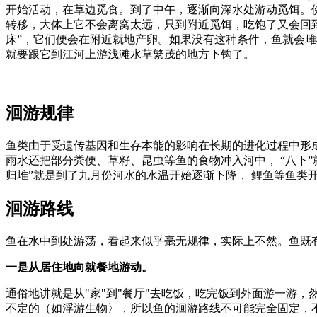
开始活动，在草边觅食。到了中午，逐渐向深水处游动觅饵。傍
转移，大体上它不会离窝太远，只到附近觅饵，吃饱了又会回到
床”，它们便会在附近就地产卵。如果没有这种条件，鱼就会
就要跟它到江河上游浅滩水草繁茂的地方下钩了。
洄游规律
鱼类由于受遗传基因和生存本能的影响在长期的进化过程中形成
雨水还把部分粪便、草籽、昆虫等鱼的食物冲入河中， “八下”
归堆”就是到了九月份河水的水温开始逐渐下降， 鲤鱼等鱼类
洄游路线
鱼在水中到处游荡，看起来似乎毫无规律，实际上不然。鱼既
一是从居住地向就餐地游动。
通俗地讲就是从"家"到"餐厅"去吃饭，吃完饭到外面游一游，
不定的（如浮游生物〉，所以鱼的洄游路线不可能完全固定，