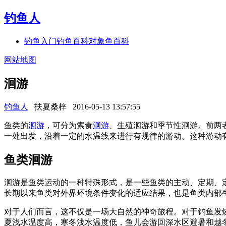
钓鱼人
钓鱼入门
钓鱼百科
对象鱼百科
网站地图
洄游
钓鱼人
扶夏桑梓
2016-05-13 13:57:55
鱼类的
洄游
，可分为索食
洄游
、生殖洄游和季节性洄游。前两
一处出发，沿着一定的水温线来进行有规律的游动。这种游动
鱼类洄游
洄游是鱼类运动的一种特殊形式，是一些鱼类的主动、定期、
长期以来鱼类对外界环境条件变化的适应结果，也是鱼类内部
对于人们而言，这不仅是一场大自然的神奇旅程。对于钓鱼发
夏浅水温度高，寒冬浅水温度低，鱼儿会游回深水区避暑和越