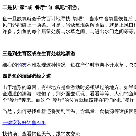
二是从"家"或"餐厅"向"氧吧"洄游。
鱼一旦缺氧就会千方百计地寻找"氧吧"，当水中含氧量恢复
风门还能碰上一两条。可是，当缺氧现象解除后，就是上风口
许多，如鱼的每个居留处所与水草之间、与进出水门之间等等
三是到生育区或在生育处就地洄游
细心的
钓友
不难发现这种情况，鱼在产仔时节离不开水草，总
四是鱼的洄游必经之道
出于地形的原因，有些地方是鱼游动时必须经过的地方。如半
全通道的洄游，吃饱了，到外面去玩玩、看看等等。人们钓鱼就
个"餐厅"奔来。而这个"餐厅"的位罝就应该建在它们的旧"餐厅
当然，如何寻找鱼群还将受到气温、含氧量、食物源等诸多因
一键安装好钓鱼APP
找钓场、查看钓鱼天气，跟钓友交流