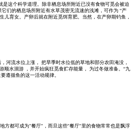
的就是这个科学道理。除非栖息场所附近已没有食物可觅会被迫
它们的栖息场所附近有水草茂密无流速的浅滩，可作为 “产
区生儿育女。产卵后就在附近觅饵育肥。当然，在产卵期钓鱼，
后，河流水位上涨， 把旱季时水位低的草地和部分农田淹没，
游顺水洄游 ，并开始疯狂觅食贮存能量， 为过冬做准备。“九
位要遵循鱼的这一活动规律。
地方都可成为"餐厅"，而旦这些"餐厅"里的食物常常也是飘浮