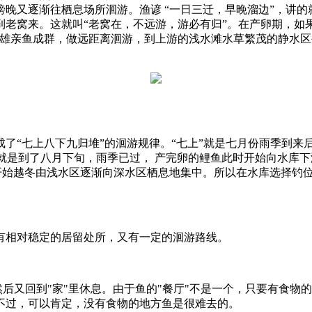
晚又逐渐往栖息场所洄游。渔谚 “一日三迁，早晚溜边”，讲
老窝来。这就叫“老窝在，不远游，游必有归”。在产卵期，如果
雌雄亲鱼成群，做远距离洄游，到上游的浅水滩水草繁茂的静水
了“七上八下九归堆”的洄游规律。“七上”就是七月份雨季到来
就是到了八月下旬，雨季已过， 产完卵的鲤鱼此时开始向水库下
开始越冬由浅水区逐渐向深水区栖息地集中。所以在水库选择钓
有相对稳定的居留处所，又有一定的洄游路线。
然后又回到"家"里休息。由于鱼的"餐厅"不是一个，只要有食物的
不过，可以肯定，没有食物的地方鱼是很难去的。