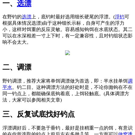
一、
选漂
在野钓的
选漂
上，底钓时最好选用细长硬尾的浮漂。(
浮钓
可
根据具体情况选漂)由于这种细长示标，自身可产生的浮力
小，这样对饵重的反应灵敏。容易感知钩饵在水底状态。其二
可以在水深相差一寸上下时，有一定兼容性，且对钓组状态影
响不会太大。
二、调漂
野钓调漂，推荐大家将单饵调漂做为首选，即：半水挂单饵
调
平水
。钓二目。这种调漂方法的好处时是，不论你抛钩在不在
同一钓点上，都能确保底钩着底，上饵轻触底。(具体调漂方
法，大家可以参阅相关文章)
三、反复试底找好钓点
浮漂调好后，不要急于垂钓，最好是挂稍重一点的饵，有意识
的在你所选取的钓点上前后左右多抛几竿。一方面可以
做窝
诱