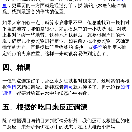
鱼
，更重要的一方面就是通过打竿，摸 清钓点水底的基本情
况。找到最适合的停钩的位置。
如果大家细心一点，就算水底非常不平，但总能找到一块相对
平坦的地方，哪怕是很小。如乱石从中的一小块沙 地。斜坡
上相对平缓一些地带。这样地方找到后，就要根据周围的环
境，确定几个参照物进行定位。如在前方找个参照物，来确定
抛竿的方向。再根据抛竿后收线的 多少，或
扬竿
的角度来确
定钓点的离岸位置。这样一来就很容易做到定点了。
四、精调
一但钓点选定好了，那么水深也就相对稳定了。这时我们再根
据
鱼情
来精细调漂。调钝或者
调灵
就方便多了。但无论你
如何
调漂
，都要对钩饵在水中的状态心中有数。
五、根据的吃口来反正调漂
除了根据调目与钓目来判断钩分析外，我们还可以根据鱼的吃
口反应，来分析钩饵在水中的状态，在此大概做个归纳：