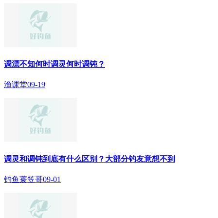
调漂不知何时调灵何时调钝？
渔课堂
09-19
调灵和调钝到底有什么区别？大部分钓友意想不到
钓鱼蓑笠哥
09-01