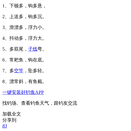
1、下顿多，钩多悬，
2、上送多，钩多沉。
3、滑漂多，浮力小。
4、抖动多，浮力大。
5、多双尾，
子线
弯。
6、常耙鱼，钩在底。
7、多
空竿
，坠多轻。
8、漂常斜，有鱼截。
一键安装好钓鱼APP
找钓场、查看钓鱼天气，跟钓友交流
加载全文
分享到
83