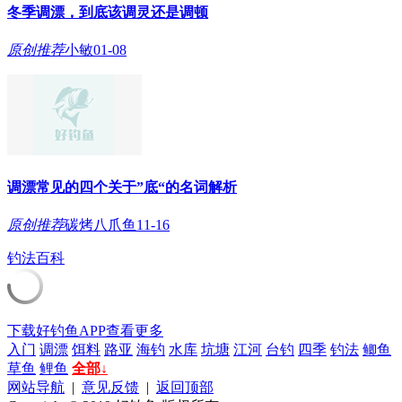
冬季调漂，到底该调灵还是调顿
原创
推荐
小敏
01-08
调漂常见的四个关于”底“的名词解析
原创
推荐
碳烤八爪鱼
11-16
钓法百科
下载好钓鱼APP查看更多
入门
调漂
饵料
路亚
海钓
水库
坑塘
江河
台钓
四季
钓法
鲫鱼
草鱼
鲤鱼
全部↓
网站导航
|
意见反馈
|
返回顶部