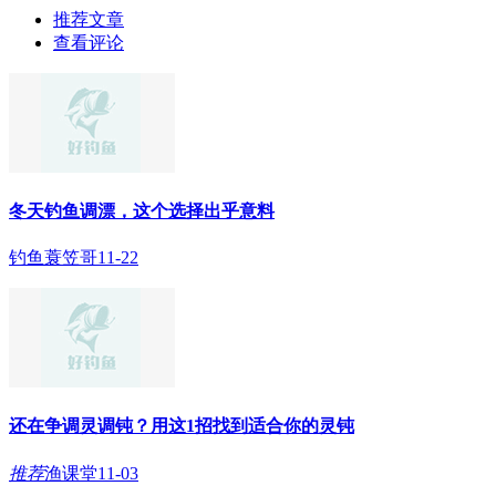
推荐文章
查看评论
冬天钓鱼调漂，这个选择出乎意料
钓鱼蓑笠哥
11-22
还在争调灵调钝？用这1招找到适合你的灵钝
推荐
渔课堂
11-03