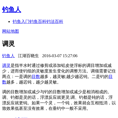
钓鱼人
钓鱼入门
钓鱼百科
钓法百科
网站地图
调灵
钓鱼人
江湖百晓生
2016-03-07 15:27:06
调灵
是指半水时通过修剪或添加铅皮使浮标的调目增加或减
少，进而使钓组的灵敏度发生变化的调整方法。调领需要记住
两点：一是调的
目数
越多，越灵敏;越少越迟钝。二是钓的
目
数
越多，越迟钝，越少越灵敏。
调的目数增加或减少与钓的目数增加或减少是相消相成的。
调、钓都是灵的话，浮漂反应就更灵;调、钓都是钝的话，浮
漂反应就更钝。如果一个灵，一个钝，效果就会互相抵消，以
致效果低甚至没有效果，在垂钓中一般不采用。