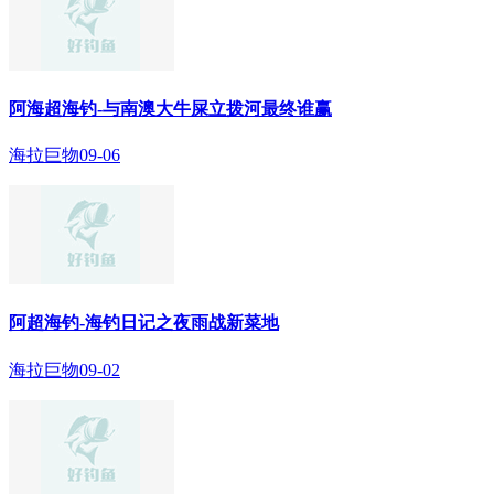
阿海超海钓-与南澳大牛屎立拨河最终谁赢
海拉巨物
09-06
阿超海钓-海钓日记之夜雨战新菜地
海拉巨物
09-02