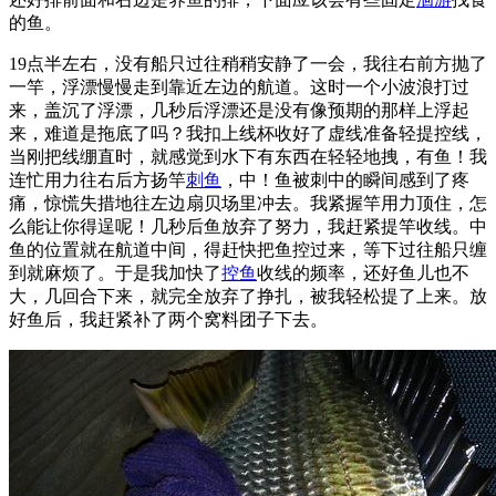
的鱼。
19点半左右，没有船只过往稍稍安静了一会，我往右前方抛了
一竿，浮漂慢慢走到靠近左边的航道。这时一个小波浪打过
来，盖沉了浮漂，几秒后浮漂还是没有像预期的那样上浮起
来，难道是拖底了吗？我扣上线杯收好了虚线准备轻提控线，
当刚把线绷直时，就感觉到水下有东西在轻轻地拽，有鱼！我
连忙用力往右后方扬竿
刺鱼
，中！鱼被刺中的瞬间感到了疼
痛，惊慌失措地往左边扇贝场里冲去。我紧握竿用力顶住，怎
么能让你得逞呢！几秒后鱼放弃了努力，我赶紧提竿收线。中
鱼的位置就在航道中间，得赶快把鱼控过来，等下过往船只缠
到就麻烦了。于是我加快了
控鱼
收线的频率，还好鱼儿也不
大，几回合下来，就完全放弃了挣扎，被我轻松提了上来。放
好鱼后，我赶紧补了两个窝料团子下去。