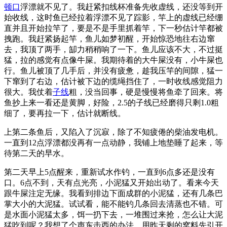
顿口
浮漂就不见了。我赶紧扣线杯准备先收虚线，还没等到开
始收线，这时鱼已经拉着浮漂不见了踪影，竿上的虚线已经绷
直并且开始拉竿了，要是不是手里抓着竿，下一秒估计竿都被
拽跑。我赶紧扬起竿，鱼儿如梦初醒，开始惊恐地往右边窜
去，我顶了两手，缷力稍稍响了一下。鱼儿应该不大，不过挺
猛，拉的感觉有点像牛屎。我期待着的大牛屎没有，小牛屎也
行。鱼儿被顶了几手后，并没有疲惫，趁我压竿的间隙，猛一
下窜到了右边，估计被下边的缆绳挡住了，一时收线感觉阻力
很大。我仗着
子线
粗，没当回事，硬是慢慢将鱼牵了回来。将
鱼抄上来一看还是黄脚，好险，2.5的子线已经磨得只剩1.0粗
细了，要再拉一下，估计就断线。
上第二条鱼后，又陷入了沉寂，除了不知疲倦的柴油发电机。
一直到12点浮漂都没再有一点动静，我铺上地垫睡了起来，等
待第二天的早水。
第二天早上5点醒来，重新试水作钓，一直到6点多还是没有
口。6点不到，天有点光亮，小泥猛又开始出动了。看来今天
跟牛屎注定无缘。我看到排边下面成群的小泥猛，还有几条巴
掌大小的大泥猛。试试看，能不能钓几条回去清蒸也不错。可
是水面小泥猛太多，饵一扔下去，一堆围过来抢，怎么让大泥
猛吃到呢？我想了个声东击西的办法，用昨天剩的窝料先引开