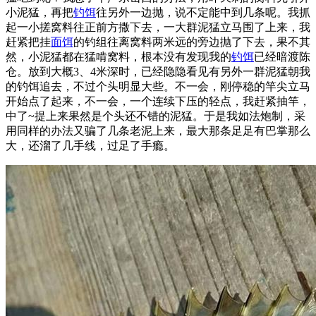
小泥猛，再把
钓饵
往另外一边抛，说不定能中到几条呢。我抓
起一小搓窝料往正前方撒下去，一大群泥猛立马围了上来，我
赶紧把挂
面饵
的钓组往离窝料两米远的旁边抛了下去，果不其
然，小泥猛都在猛啃窝料，根本没有发现我的
钓饵
已经暗渡陈
仓。放到大概3、4米深时，已经隐隐看见有另外一群泥猛朝我
的钓饵追去，不过个头明显大些。不一会，刚停稳的竿尖立马
开始点了起来，不一会，一个连续下压的轻点，我赶紧抽竿，
中了~提上来果然是个头还不错的泥猛。于是我如法炮制，采
用同样的办法又骗了几条老泥上来，最大那条足足有巴掌那么
大，还溜了几手线，过足了手瘾。