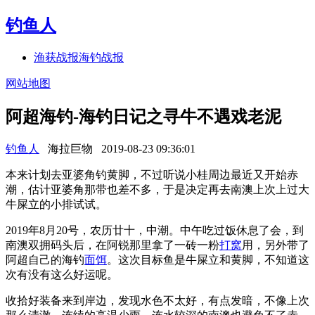
钓鱼人
渔获战报
海钓战报
网站地图
阿超海钓-海钓日记之寻牛不遇戏老泥
钓鱼人
海拉巨物
2019-08-23 09:36:01
本来计划去亚婆角钓黄脚，不过听说小桂周边最近又开始赤
潮，估计亚婆角那带也差不多，于是决定再去南澳上次上过大
牛屎立的小排试试。
2019年8月20号，农历廿十，中潮。中午吃过饭休息了会，到
南澳双拥码头后，在阿锐那里拿了一砖一粉
打窝
用，另外带了
阿超自己的海钓
面饵
。这次目标鱼是牛屎立和黄脚，不知道这
次有没有这么好运呢。
收拾好装备来到岸边，发现水色不太好，有点发暗，不像上次