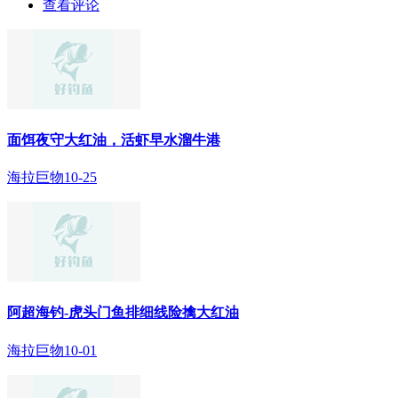
查看评论
面饵夜守大红油，活虾早水溜牛港
海拉巨物
10-25
阿超海钓-虎头门鱼排细线险擒大红油
海拉巨物
10-01