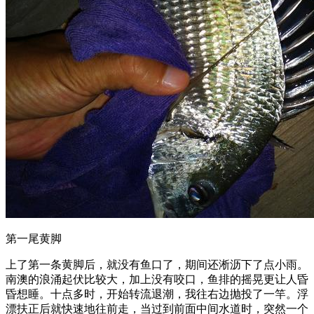
第一尾黄脚
上了第一条黄脚后，就没有鱼口了，期间还淅沥下了点小雨。
南澳的浪涌起伏比较大，加上没有咬口，鱼排的摇晃更让人昏
昏想睡。十点多时，开始转流退潮，我往右边抛投了一竿。浮
漂扶正后就快速地往前走，当过到前面中间水道时，突然一个