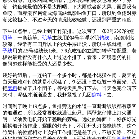
那么清澈。连续的高温少雨，连水较深的南澳也避免不了赤
潮。钓鱼佬最怕的不是太阳晒、下大雨或者起大风，而是没有
鱼咬，而赤潮容易造成海底缺氧影响鱼开口，所以钓鱼佬对赤
潮比较担心。不过今天的情况比较轻微，还没到严重的程度。
下午16点半，已经上到了竹架排。这次带了一条2号2米7的短
矶竿
，一条筏竿。
矶竿
主线用的4号半浮水矶
钓线
，南澳水比
较深，经常有三四斤以上的大牛屎出没，所以主线就粗一点，
子线
用的2.5号碳线长1米。7.6克吃铅的立漂加转环铅配重。老
板说最近都没有什么人上过这个排了，看来，环境恶劣的排，
像阿超这样能接受的人还是少数。
装好钓组后，一连钓了一个多小时，都是小泥猛在闹，夏天的
白天最难对付的就是小泥猛了，饵还没下去就被一抢而光。我
把
窝料
搓成了几个团子，等待天黑后打下去。当天色完全暗下
来时，泥猛才渐渐退去，我赶紧投了几团
窝料
下去。
时间到了晚上19点多，鱼排旁边的水道一直断断续续都有载客
的船通过，所以经常要收线避让船只。隔壁龙仔排上灯火通
明，柴油发电机开始了整晚的轰鸣。远处的海面上，好多灯光
捕捞船开始作业，耀眼的灯光下，不用开头灯都能绑钩。这个
竹架排的位置相对上次的工作排还是差了点，不够安静，不过
还好排前面和右边是养鱼的排，下面应该会有些固定
洄游
找食