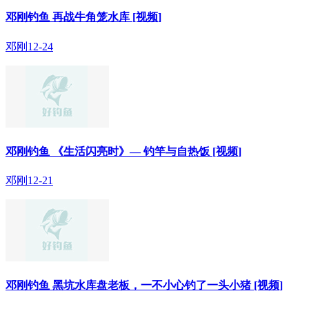
邓刚钓鱼 再战牛角笼水库 [视频]
邓刚
12-24
邓刚钓鱼 《生活闪亮时》— 钓竿与自热饭 [视频]
邓刚
12-21
邓刚钓鱼 黑坑水库盘老板，一不小心钓了一头小猪 [视频]