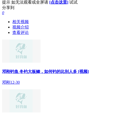
提示
如无法观看或全屏请
[点击这里]
试试
分享到
0
相关视频
视频介绍
查看评论
邓刚钓鱼 冬钓大板鲫，如何钓的比别人多 [视频]
邓刚
12-30