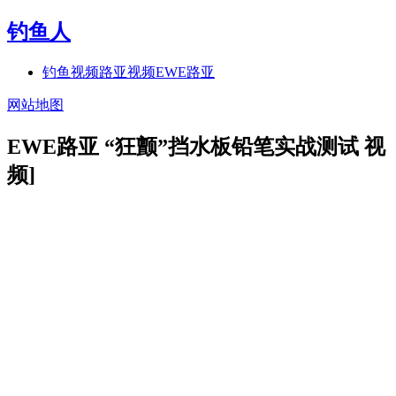
钓鱼人
钓鱼视频
路亚视频
EWE路亚
网站地图
EWE路亚 “狂颤”挡水板铅笔实战测试 视
频]