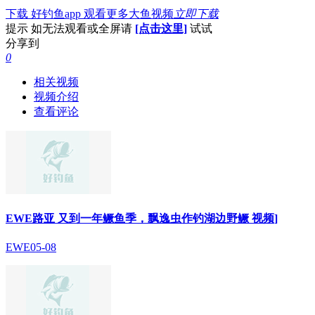
下载 好钓鱼app 观看更多大鱼视频
立即下载
提示
如无法观看或全屏请
[点击这里]
试试
分享到
0
相关视频
视频介绍
查看评论
EWE路亚 又到一年鳜鱼季，飘逸虫作钓湖边野鳜 视频]
EWE
05-08