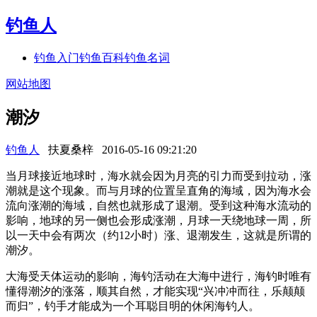
钓鱼人
钓鱼入门
钓鱼百科
钓鱼名词
网站地图
潮汐
钓鱼人
扶夏桑梓
2016-05-16 09:21:20
当月球接近地球时，海水就会因为月亮的引力而受到拉动，涨
潮就是这个现象。而与月球的位置呈直角的海域，因为海水会
流向涨潮的海域，自然也就形成了退潮。受到这种海水流动的
影响，地球的另一侧也会形成涨潮，月球一天绕地球一周，所
以一天中会有两次（约12小时）涨、退潮发生，这就是所谓的
潮汐。
大海受天体运动的影响，海钓活动在大海中进行，海钓时唯有
懂得潮汐的涨落，顺其自然，才能实现“兴冲冲而往，乐颠颠
而归”，钓手才能成为一个耳聪目明的休闲海钓人。