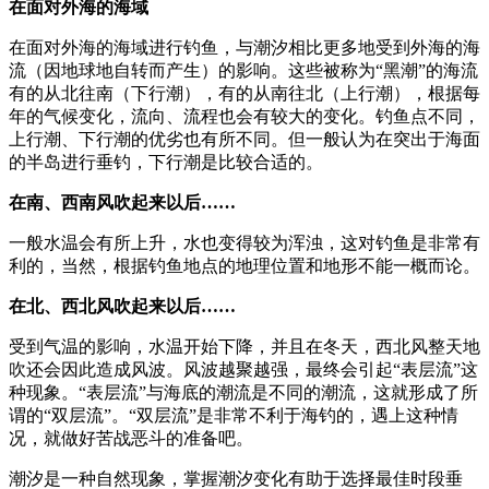
在面对外海的海域
在面对外海的海域进行钓鱼，与潮汐相比更多地受到外海的海
流（因地球地自转而产生）的影响。这些被称为“黑潮”的海流
有的从北往南（下行潮），有的从南往北（上行潮），根据每
年的气候变化，流向、流程也会有较大的变化。钓鱼点不同，
上行潮、下行潮的优劣也有所不同。但一般认为在突出于海面
的半岛进行垂钓，下行潮是比较合适的。
在南、西南风吹起来以后……
一般水温会有所上升，水也变得较为浑浊，这对钓鱼是非常有
利的，当然，根据钓鱼地点的地理位置和地形不能一概而论。
在北、西北风吹起来以后……
受到气温的影响，水温开始下降，并且在冬天，西北风整天地
吹还会因此造成风波。风波越聚越强，最终会引起“表层流”这
种现象。“表层流”与海底的潮流是不同的潮流，这就形成了所
谓的“双层流”。“双层流”是非常不利于海钓的，遇上这种情
况，就做好苦战恶斗的准备吧。
潮汐是一种自然现象，掌握潮汐变化有助于选择最佳时段垂