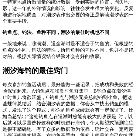
一特定地点所做测量的统计数据。受到实际的位置，周边地
形，这一年的外洋情况的影响，往往会发生很大的变化。反复
地进行实地调查，对潮汐表作出必要的修正是解读潮汐表的一
个重要手段。
钓鱼点、钓法、鱼种不同，潮汐的最佳时机也不同
一般地来说，涨满潮、退全潮时是不适合于钓鱼的。但根据钓
鱼点的不同，钓法的特性，所钓鱼种的习性不同，也并不是绝
对的。根据实际情况结合经验才会有好的收获。
潮汐海钓的最佳窍门
每次参加钓鱼活动后，最好能做一些记录，把成功和失败的经
验保留起来。A钓鱼点在涨潮时鱼群集中，B钓鱼点在潮汐停
止时鱼儿食欲旺盛，C钓鱼点与潮汐无关总能钓到小鱼。把这
些规律总结后，结合潮汐表的数据，你会从中找出钓鱼的模
式，发现了这个模式，那你的钓鱼成绩就会有一定保证了。比
如当总结出“这处钓鱼点在退潮时总能有较大的收获是”时，以
后就可以尽量选择这样的时机进行海钓，个人期望式预测往往
是很不精确地，有了众多的数据做为依靠，统计会在一定程度
上保证概率的提高。在钓鱼高手中，很多人便是将自己的实践