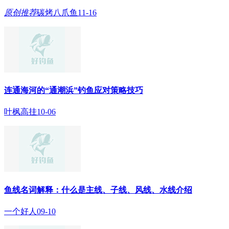
原创
推荐
碳烤八爪鱼
11-16
连通海河的“通潮浜”钓鱼应对策略技巧
叶枫高挂
10-06
鱼线名词解释：什么是主线、子线、风线、水线介绍
一个好人
09-10