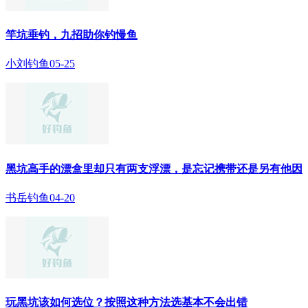
竿坑垂钓，九招助你钓慢鱼
小刘钓鱼
05-25
黑坑高手的漂盒里却只有两支浮漂，是忘记携带还是另有他因
书岳钓鱼
04-20
玩黑坑该如何选位？按照这种方法选基本不会出错