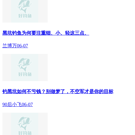
黑坑钓鱼为何要注重细、小、轻这三点、
兰博万
06-07
钓黑坑如何不亏钱？别做梦了，不空军才是你的目标
90后小飞
06-07