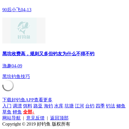
90后小飞
04-13
黑坑收费高，规则又多但钓友为什么不得不钓
漁趣
04-09
黑坑钓鱼技巧
下载好钓鱼APP查看更多
入门
调漂
饵料
路亚
海钓
水库
坑塘
江河
台钓
四季
钓法
鲫鱼
草鱼
鲤鱼
全部↓
网站导航
|
意见反馈
|
返回顶部
Copyright © 2019 好钓鱼 版权所有