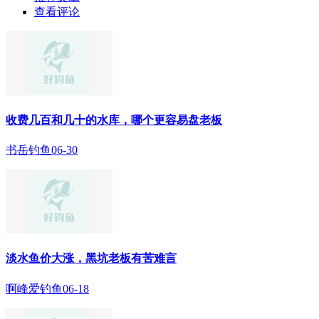
查看评论
收费几百和几十的水库，哪个更容易盘老板
书岳钓鱼
06-30
淡水鱼价大涨，黑坑老板有苦难言
啊峰爱钓鱼
06-18