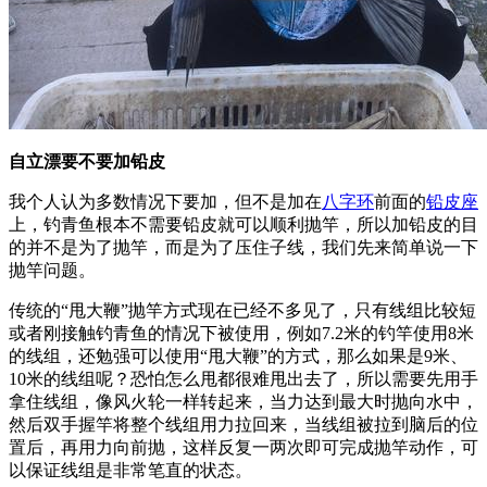
自立漂要不要加铅皮
我个人认为多数情况下要加，但不是加在
八字环
前面的
铅皮座
上，钓青鱼根本不需要铅皮就可以顺利抛竿，所以加铅皮的目
的并不是为了抛竿，而是为了压住子线，我们先来简单说一下
抛竿问题。
传统的“甩大鞭”抛竿方式现在已经不多见了，只有线组比较短
或者刚接触钓青鱼的情况下被使用，例如7.2米的钓竿使用8米
的线组，还勉强可以使用“甩大鞭”的方式，那么如果是9米、
10米的线组呢？恐怕怎么甩都很难甩出去了，所以需要先用手
拿住线组，像风火轮一样转起来，当力达到最大时抛向水中，
然后双手握竿将整个线组用力拉回来，当线组被拉到脑后的位
置后，再用力向前抛，这样反复一两次即可完成抛竿动作，可
以保证线组是非常笔直的状态。