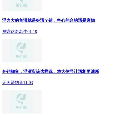
浮力大的鱼漂就是好漂？错，空心的台钓漂是废物
推荐
达奇老牛
01-19
冬钓鲫鱼，浮漂应该这样选，放大信号让漂相更清晰
天天爱钓鱼
11-03