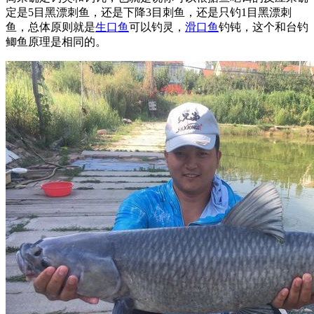
定是5目黑漂刺鱼，还是下降3目刺鱼，还是只钓1目黑漂刺
鱼，总体原则就是
生口鱼
可以钓灵，
滑口鱼
钓钝，这个和台钓
鲫鱼原理是相同的。