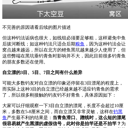
不完善的原因请看后续的图片描述
但这种钓法诟病也很大，如线组必须要足够粗，这样避免中鱼
后拔河断线；如这种钓法只适合后期
糗鱼
，因为这种钓法会让
窝点越来越远，所以在北方的鲤鱼黑坑越来越少人使用了，但
这些弊端在黑坑垂钓青鱼时影响并不大，因此目前很多钓青鱼
的朋友多数还在使用。
自立漂的3目、5目、7目之间有什么差异
可能大多数钓友对自立漂的印象还停留在3目漂尾的程度上，
而实际上这种3目的自立漂已经越来越不适应钓青鱼的需求
了，所以很多刚接触的钓友钓不好青鱼，具体原因如下：
大家可以仔细观察一下3目自立漂的漂尾，长度不会超过10厘
米，多数在5-8厘米之间，而自立漂又非常灵敏，这样在
钓黑
鱼
产生最不利的结果是：
当青鱼滑口、蹭线时，这么短的漂尾
很容易就产生黑漂的虚假信号，此时你是抬竿还是不抬竿？
为