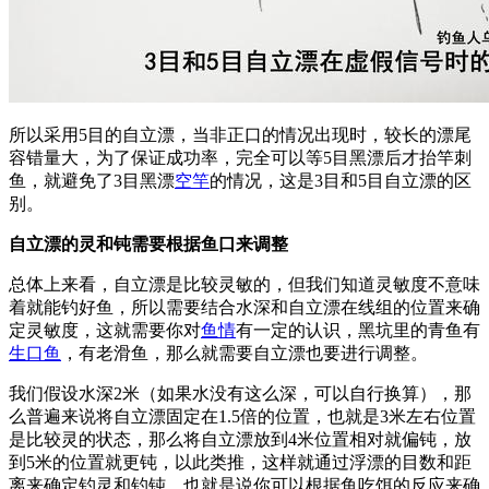
所以采用5目的自立漂，当非正口的情况出现时，较长的漂尾
容错量大，为了保证成功率，完全可以等5目黑漂后才抬竿刺
鱼，就避免了3目黑漂
空竿
的情况，这是3目和5目自立漂的区
别。
自立漂的灵和钝需要根据鱼口来调整
总体上来看，自立漂是比较灵敏的，但我们知道灵敏度不意味
着就能钓好鱼，所以需要结合水深和自立漂在线组的位置来确
定灵敏度，这就需要你对
鱼情
有一定的认识，黑坑里的青鱼有
生口鱼
，有老滑鱼，那么就需要自立漂也要进行调整。
我们假设水深2米（如果水没有这么深，可以自行换算），那
么普遍来说将自立漂固定在1.5倍的位置，也就是3米左右位置
是比较灵的状态，那么将自立漂放到4米位置相对就偏钝，放
到5米的位置就更钝，以此类推，这样就通过浮漂的目数和距
离来确定钓灵和钓钝，也就是说你可以根据鱼吃饵的反应来确