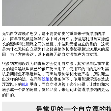
无铅自立漂顾名思义，是不需要铅皮的重量来平衡浮漂的浮
力，简单来说就是浮漂在水中可以自立
，
原理是利用自立漂超
长的漂脚和短漂尾之间的差距，来达到无铅自立的目的，这就
是为什么无铅自立漂为什么普遍整体长度都要超过50厘米的原
因，为了方便表达，以下都将无铅自立漂简称为自立漂。
很多钓友都误以为钓青鱼才会使用自立漂，其实很早以前在北
方的鲤鱼黑坑里就已经被广泛应用了，使用它的目的是应对黑
坑后期鲤鱼不靠近岸边，而黑坑限制竿长比较严格，所以诞生
出这样的钓法。在同等
线组
长度条件下，使用普通浮漂会造成
浮漂以下的
线组
垂直，而自立漂改善了这个问题，让线组和水
底形成一个斜的角度，例如45度，来达到比普通浮漂钓的更远
的目的。