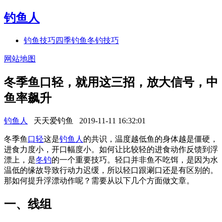
钓鱼人
钓鱼技巧
四季钓鱼
冬钓技巧
网站地图
冬季鱼口轻，就用这三招，放大信号，中
鱼率飙升
钓鱼人
天天爱钓鱼
2019-11-11 16:32:01
冬季鱼
口轻
这是
钓鱼人
的共识，温度越低鱼的身体越是僵硬，
进食力度小，开口幅度小。如何让比较轻的进食动作反馈到浮
漂上，是
冬钓
的一个重要技巧。轻口并非鱼不吃饵，是因为水
温低的缘故导致行动力迟缓，所以轻口跟涮口还是有区别的。
那如何提升浮漂动作呢？需要从以下几个方面做文章。
一、线组