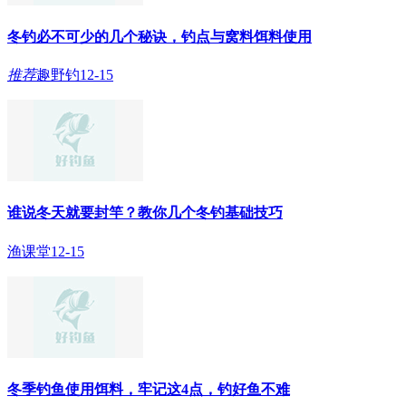
冬钓必不可少的几个秘诀，钓点与窝料饵料使用
推荐
趣野钓
12-15
谁说冬天就要封竿？教你几个冬钓基础技巧
渔课堂
12-15
冬季钓鱼使用饵料，牢记这4点，钓好鱼不难