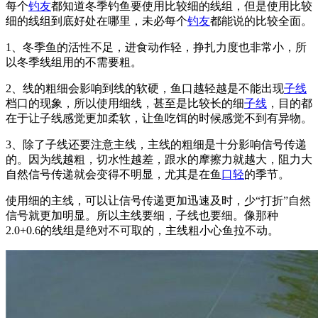
每个
钓友
都知道冬季钓鱼要使用比较细的线组，但是使用比较
细的线组到底好处在哪里，未必每个
钓友
都能说的比较全面。
1、冬季鱼的活性不足，进食动作轻，挣扎力度也非常小，所
以冬季线组用的不需要粗。
2、线的粗细会影响到线的软硬，鱼口越轻越是不能出现
子线
档口的现象，所以使用细线，甚至是比较长的细
子线
，目的都
在于让子线感觉更加柔软，让鱼吃饵的时候感觉不到有异物。
3、除了子线还要注意主线，主线的粗细是十分影响信号传递
的。因为线越粗，切水性越差，跟水的摩擦力就越大，阻力大
自然信号传递就会变得不明显，尤其是在鱼
口轻
的季节。
使用细的主线，可以让信号传递更加迅速及时，少“打折”自然
信号就更加明显。所以主线要细，子线也要细。像那种
2.0+0.6的线组是绝对不可取的，主线粗小心鱼拉不动。