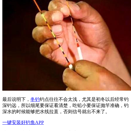
最后说明下，
冬钓
钓点往往不会太浅，尤其是初冬以后经常钓
深钓远，所以细尾要保证看清楚，吃铅小要保证抛竿准确，钓
深水的时候能够把水线拉直，否则信号就出不来了。
一键安装好钓鱼APP