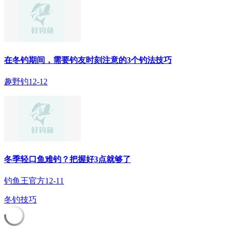
在冬钓期间，需要钓友时刻注意的3个钓法技巧
趣野钓
12-12
冬季轻口鱼难钓？把握好3点就够了
钓鱼王官方
12-11
冬钓技巧