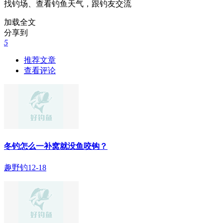
找钓场、查看钓鱼天气，跟钓友交流
加载全文
分享到
5
推荐文章
查看评论
冬钓怎么一补窝就没鱼咬钩？
趣野钓
12-18